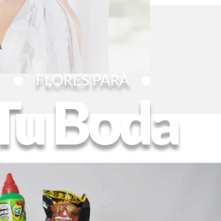
A
FLORES PARA
Tu Boda