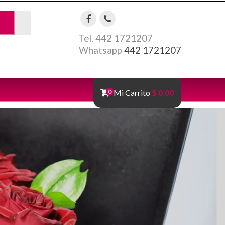
AR
Tel. 442 1721207
Whatsapp
442 1721207
Florerías en Queretaro
0
Mi Carrito
$ 0.00